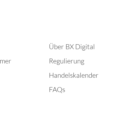
den
h
Über BX Digital
hmer
Regulierung
Handelskalender
FAQs
k