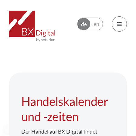
Zum
Inhalt
springen
Toggle
Navigatio
Emittenten
Handelsteilnehmer
Ökosystem
Handelskalender
News
und -zeiten
Über BX Digital
Der Handel auf BX Digital findet