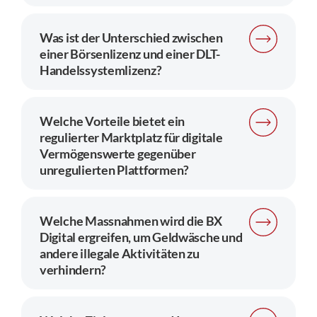
Regulierung
Was ist der Unterschied zwischen
einer Börsenlizenz und einer DLT-
Handelssystemlizenz?
FAQs
Kontakt
Welche Vorteile bietet ein
regulierter Marktplatz für digitale
Vermögenswerte gegenüber
unregulierten Plattformen?
Welche Massnahmen wird die BX
Digital ergreifen, um Geldwäsche und
andere illegale Aktivitäten zu
verhindern?