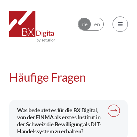
Zum
Inhalt
springen
Toggle
Navigatio
Emittenten
Häufige Fragen
Handelsteilnehmer
Ökosystem
Was bedeutet es für die BX Digital,
News
von der FINMA als erstes Institut in
der Schweiz die Bewilligung als DLT-
Über BX Digital
Handelssystem zu erhalten?