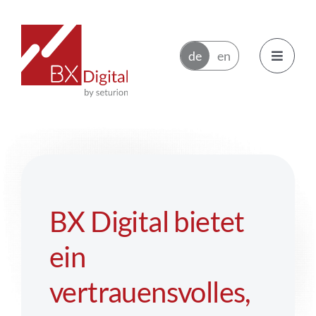
Zum
Inhalt
springen
Toggle
Navigatio
Emittenten
Handelsteilnehmer
BX Digital bietet
Ökosystem
ein
News
vertrauensvolles,
Über BX Digital