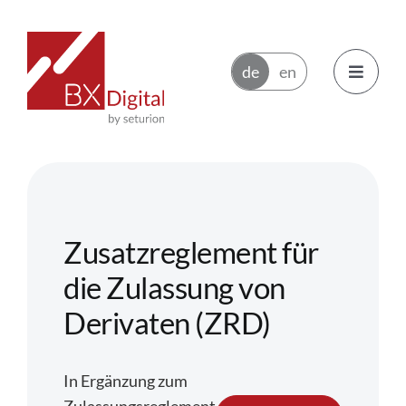
Zum
Inhalt
springen
Toggle
Navigatio
Emittenten
Handelsteilnehmer
Zusatzreglement für
Ökosystem
die Zulassung von
Derivaten (ZRD)
News
In Ergänzung zum
Über BX Digital
Zulassungsreglement