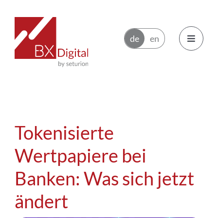
Zum
Inhalt
springen
Toggle
Navigatio
Emittenten
Handelsteilnehmer
Tokenisierte
Ökosystem
Wertpapiere bei
Banken: Was sich jetzt
News
ändert
Über BX Digital