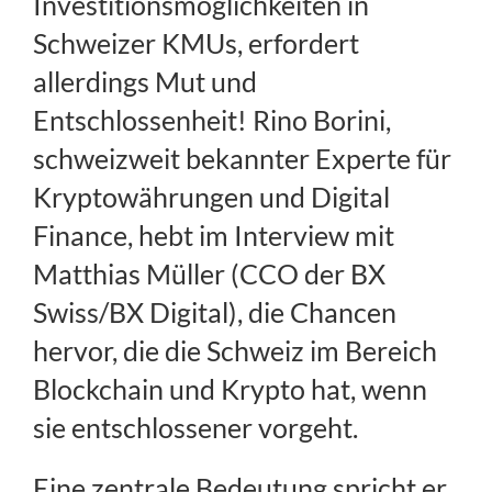
Investitionsmöglichkeiten in
Schweizer KMUs, erfordert
Regulierung
allerdings Mut und
FAQs
Entschlossenheit! Rino Borini,
schweizweit bekannter Experte für
Kontakt
Kryptowährungen und Digital
Finance, hebt im Interview mit
Matthias Müller (CCO der BX
Swiss/BX Digital), die Chancen
hervor, die die Schweiz im Bereich
Blockchain und Krypto hat, wenn
sie entschlossener vorgeht.
Eine zentrale Bedeutung spricht er