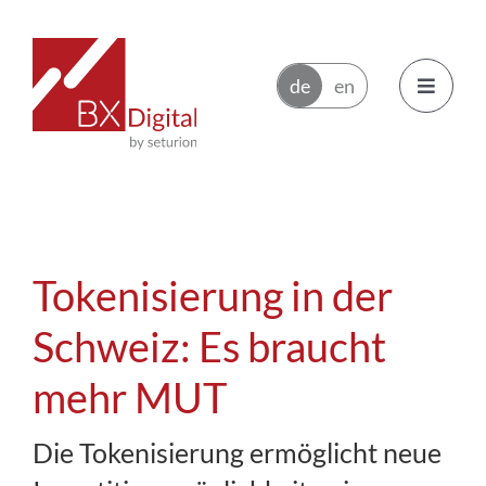
Zum
Inhalt
springen
Toggle
Navigatio
Emittenten
Handelsteilnehmer
Tokenisierung in der
Ökosystem
Schweiz: Es braucht
mehr MUT
News
Die Tokenisierung ermöglicht neue
Über BX Digital