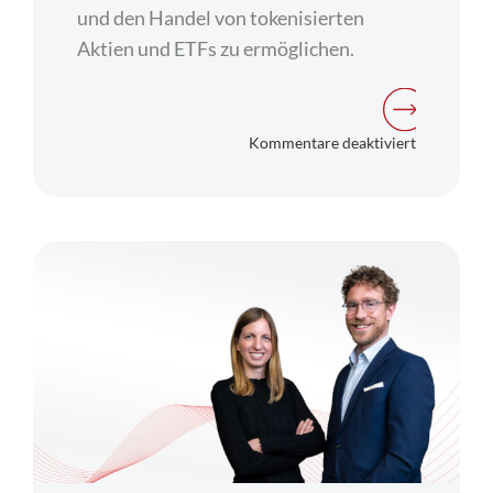
und den Handel von tokenisierten
Aktien und ETFs zu ermöglichen.
für
Kommentare deaktiviert
BX
Digital
und
Ondo
Finance
starten
Zusammena
für
die
Zulassung
tokenisiert