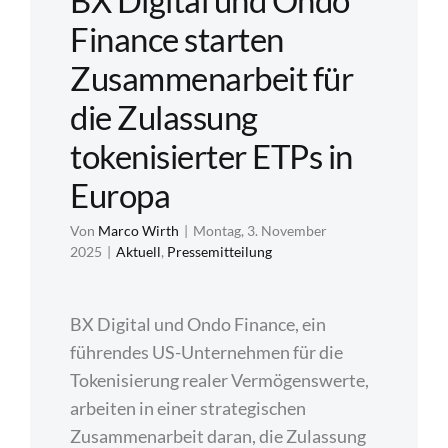
BX Digital und Ondo
Finance starten
Regulierung
Zusammenarbeit für
FAQs
die Zulassung
tokenisierter ETPs in
Kontakt
Europa
Von
Marco Wirth
|
Montag, 3. November
2025
|
Aktuell
,
Pressemitteilung
BX Digital und Ondo Finance, ein
führendes US-Unternehmen für die
Tokenisierung realer Vermögenswerte,
arbeiten in einer strategischen
Zusammenarbeit daran, die Zulassung