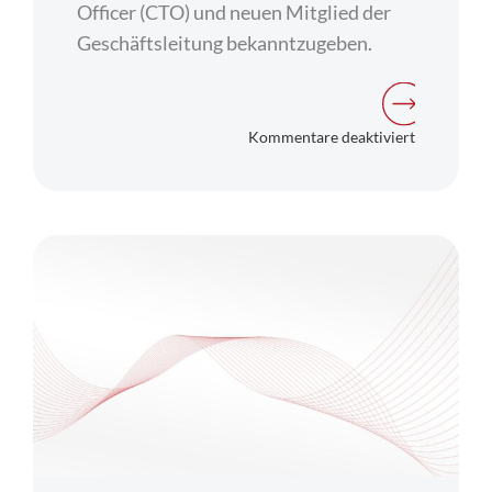
Officer (CTO) und neuen Mitglied der
Geschäftsleitung bekanntzugeben.
für
Kommentare deaktiviert
Boerse
Stuttgart
Group
startet
erste
digitale,
paneuropäi
Abwicklung
für
tokenisiert
Assets: